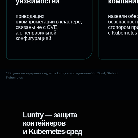
уязвимостей
компани
приводящих
назвали обе
к компрометации в кластере,
безопасност
связаны не с CVE,
стопором пр
а с неправильной
с Kubernetes
конфигурацией
* По данным внутренних аудитов Luntry и исследования VK Cloud, State of
Kubernetes
Luntry — защита
контейнеров
и Kubernetes-сред