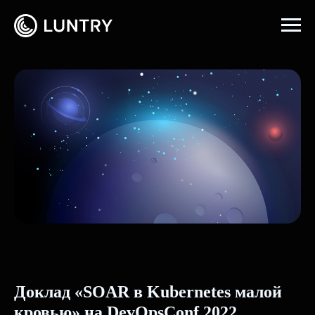
Главная
→
События
Доклад «SOAR в Kubernetes малой
кровью» на DevOpsConf 2022