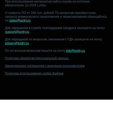
При использовании материалов сайта ссылка на источник
обязательна. (c) 2026 Luntry
Стоимость ПО от 200 тыс. рублей. По вопросам приобретения,
запроса коммерческого предложения и лицензирования обращайтесь
на
sales@luntry.ru
.
Для обращения в службу техподдержки продукта напишите на почту
support@luntry.ru
.
Для обращений по вопросам, связанным с ПДн напишите на почту
privacy@luntry.ru
.
По остальным вопросам пишите на почту
info@luntry.ru
Политика обработки персональный данных.
Лицензионное соглашение с конечным пользователем
Политика использования cookie файлов