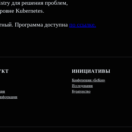
stry для решения проблем,
ровне Kubernetes.
тный. Программа доступна
по ссылке.
УКТ
ИНИЦИАТИВЫ
Конференция «БеКон»
Исследования
ция
Кураторство
информация