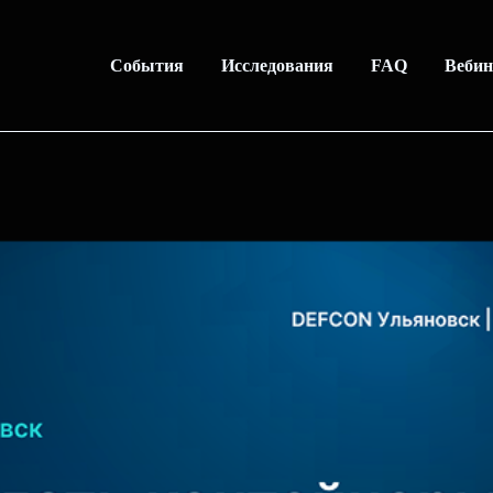
События
Исследования
FAQ
Веби